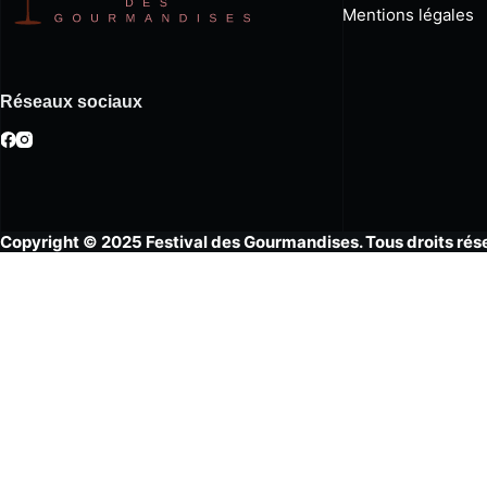
Mentions légales
Réseaux sociaux
Copyright © 2025 Festival des Gourmandises. Tous droits réser
Je veux mon invitation
Demandez votre dossier d’admission
pour découvrir les options
Rejoignez-nous pour faire partie de cette expérience gastronom
accueillir au
Festival des Gourmandises
!
Nom et prénom
*
Prénom
Nom