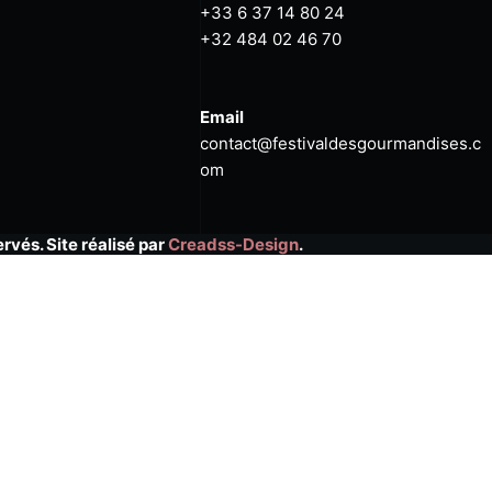
+33 6 37 14 80 24
+32 484 02 46 70
Email
contact@festivaldesgourmandises.c
om
vés. Site réalisé par
Creadss-Design
.
 disponibles, les tarifs et les informations pratiques liées à vo
ique unique et partagez vos délices avec des visiteurs venus d