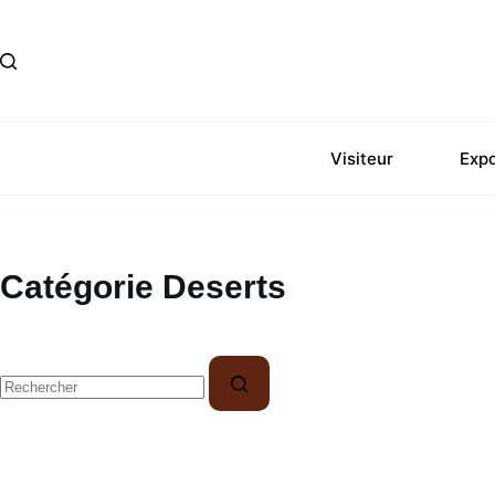
Passer
au
contenu
Visiteur
Exp
Catégorie
Deserts
Aucun
résultat